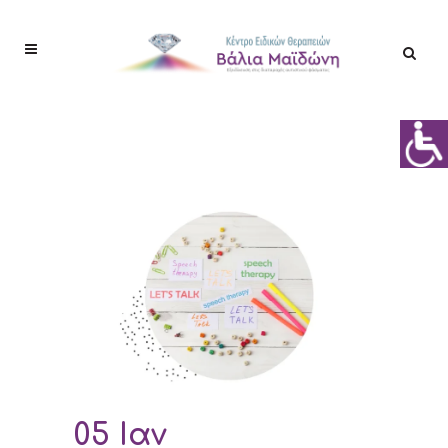
05 Ιαν