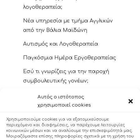
λογοθεραπεία;
Νέα υπηρεσία με τμήμα Aγγλικών
από την Βάλια Μαϊδώνη
Αυτισμός και Λογοθεραπεία
Παγκόσμια Ημέρα Εργοθεραπείας
Εσύ τι γνωρίζεις για την παροχή
συμβουλευτικής γονέων;
Λανθασμένες πρακτικές στην
Αυτός ο ιστότοπος
λογοθεραπευτική παρέμβαση
χρησιμοποιεί cookies
Ένα παιδί, δύο γλώσσες: Πέντε
Χρησιμοποιούμε cookies για να εξατομικεύσουμε
περιεχόμενο και διαφημίσεις, να παρέχουμε λειτουργίες
μύθοι για τα δίγλωσσα παιδιά
κοινωνικών μέσων και να αναλύουμε την επισκεψιμότητά μας.
Μοιραζόμαστε επίσης πληροφορίες σχετικά με τη χρήση του