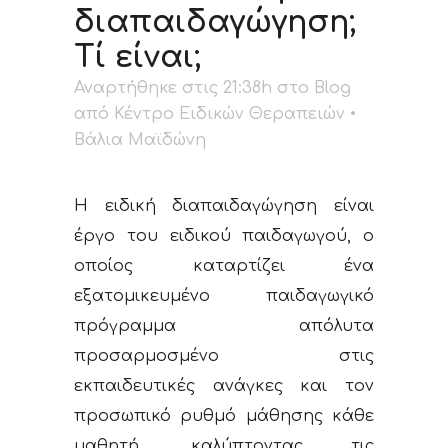
διαπαιδαγώγηση;
Tί είναι;
Αναρτήθηκε στις 21:38h
στο
Blog
από
Κέντρο Ειδικών Θεραπειών •
Βάλια Μαϊδώνη
Η ειδική διαπαιδαγώγηση είναι
έργο του ειδικού παιδαγωγού, ο
οποίος καταρτίζει ένα
εξατομικευμένο παιδαγωγικό
πρόγραμμα απόλυτα
προσαρμοσμένο στις
εκπαιδευτικές ανάγκες και τον
προσωπικό ρυθμό μάθησης κάθε
μαθητή, καλύπτοντας τις