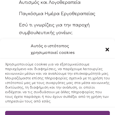
Αυτισμός και Λογοθεραπεία
Παγκόσμια Ημέρα Εργοθεραπείας
Εσύ τι γνωρίζεις για την παροχή
συμβουλευτικής γονέων;
Λανθασμένες πρακτικές στην
Αυτός ο ιστότοπος
λογοθεραπευτική παρέμβαση
χρησιμοποιεί cookies
Ένα παιδί, δύο γλώσσες: Πέντε
Χρησιμοποιούμε cookies για να εξατομικεύσουμε
περιεχόμενο και διαφημίσεις, να παρέχουμε λειτουργίες
μύθοι για τα δίγλωσσα παιδιά
κοινωνικών μέσων και να αναλύουμε την επισκεψιμότητά μας.
Μοιραζόμαστε επίσης πληροφορίες σχετικά με τη χρήση του
Λογοθεραπεία & Νόσος Alzheimer
ιστότοπού μας με τους συνεργάτες μας στα μέσα κοινωνικής
δικτύωσης, τη διαφήμιση και την ανάλυση, οι οποίοι
ενδέχεται να τις συνδυάσουν με άλλες πληροφορίες που
Αθηνά Τέστ
τους έχετε παράσχει ή που έχουν συλλέξει από τη χρήση των
υπηρεσιών τους από εσάς.