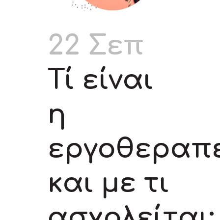
22 Σεπ
Τί είναι
η
εργοθεραπ
και με τι
ασχολείται;