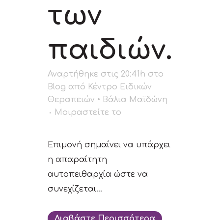
των
παιδιών.
Αναρτήθηκε στις 20:41h
στο
Blog
από
Κέντρο Ειδικών
Θεραπειών • Βάλια Μαϊδώνη
Μοιραστείτε το
Επιμονή σημαίνει να υπάρχει
η απαραίτητη
αυτοπειθαρχία ώστε να
συνεχίζεται...
Διαβάστε Περισσότερα