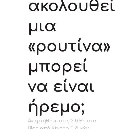
ακολουθεί
μια
«ρουτίνα»
μπορεί
να είναι
ήρεμο;
Αναρτήθηκε στις 20:06h
στο
Blog
από
Κέντρο Ειδικών