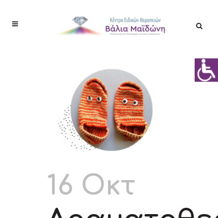
16 Οκτ