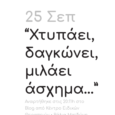
25 Σεπ
“Χτυπάει,
δαγκώνει,
μιλάει
άσχημα…”
Αναρτήθηκε στις 20:11h
στο
Blog
από
Κέντρο Ειδικών
Θεραπειών • Βάλια Μαϊδώνη