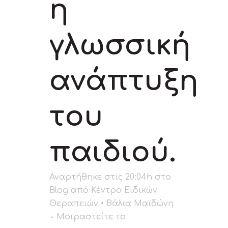
η
γλωσσική
ανάπτυξη
του
παιδιού.
Αναρτήθηκε στις 20:04h
στο
Blog
από
Κέντρο Ειδικών
Θεραπειών • Βάλια Μαϊδώνη
Μοιραστείτε το