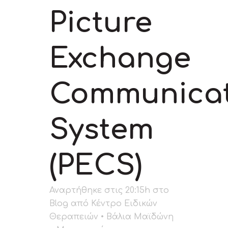
Picture
Exchange
Communicat
System
(PECS)
Αναρτήθηκε στις 20:15h
στο
Blog
από
Κέντρο Ειδικών
Θεραπειών • Βάλια Μαϊδώνη