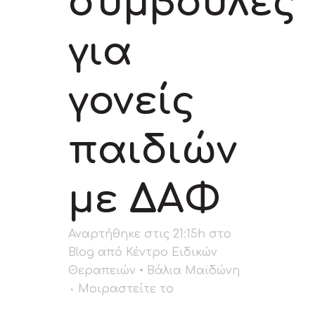
συμβουλές
για
γονείς
παιδιών
με ΔΑΦ
Αναρτήθηκε στις 21:15h
στο
Blog
από
Κέντρο Ειδικών
Θεραπειών • Βάλια Μαϊδώνη
Μοιραστείτε το