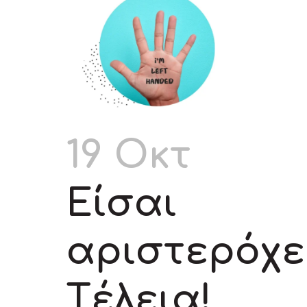
19 Οκτ
Eίσαι
αριστερόχε
Tέλεια!