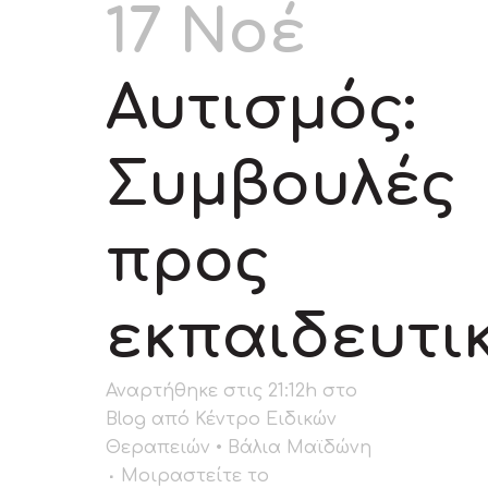
17 Νοέ
Αυτισμός:
Συμβουλές
προς
εκπαιδευτι
Αναρτήθηκε στις 21:12h
στο
Blog
από
Κέντρο Ειδικών
Θεραπειών • Βάλια Μαϊδώνη
Μοιραστείτε το