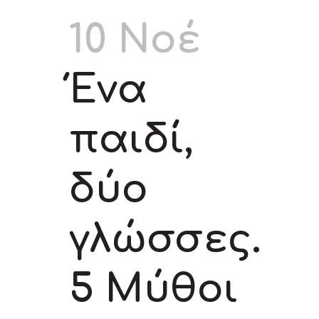
10 Νοέ
Ένα
παιδί,
δύο
γλώσσες.
5 Μύθοι