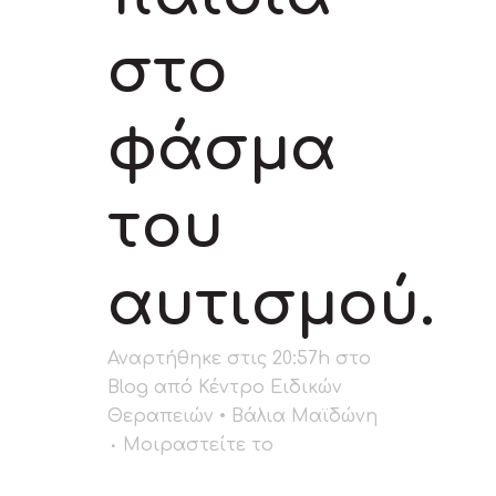
στο
φάσμα
του
αυτισμού.
Αναρτήθηκε στις 20:57h
στο
Blog
από
Κέντρο Ειδικών
Θεραπειών • Βάλια Μαϊδώνη
Μοιραστείτε το