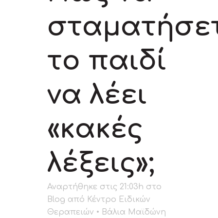
σταματήσε
το παιδί
να λέει
«κακές
λέξεις»;
Αναρτήθηκε στις 21:03h
στο
Blog
από
Κέντρο Ειδικών
Θεραπειών • Βάλια Μαϊδώνη