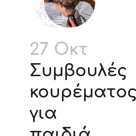
27 Οκτ
Συμβουλές
κουρέματο
για
παιδιά