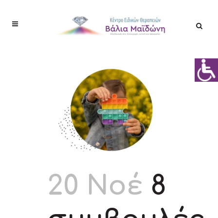
20 Νοέ
8