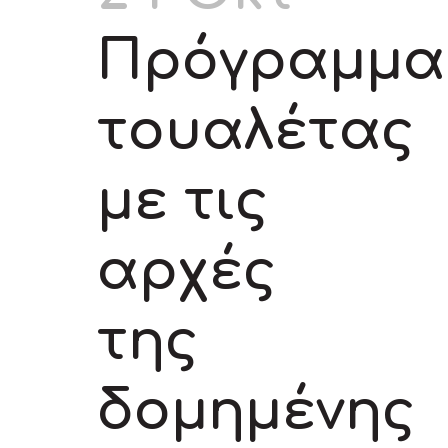
Πρόγραμμα
τουαλέτας
με τις
αρχές
της
δομημένης