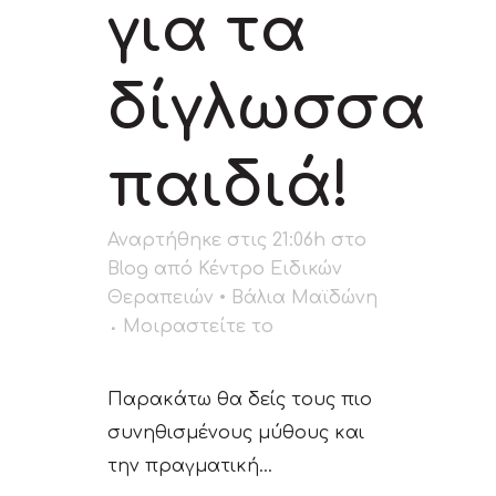
για τα
δίγλωσσα
παιδιά!
Αναρτήθηκε στις 21:06h
στο
Blog
από
Κέντρο Ειδικών
Θεραπειών • Βάλια Μαϊδώνη
Μοιραστείτε το
Παρακάτω θα δείς τους πιο
συνηθισμένους μύθους και
την πραγματική...