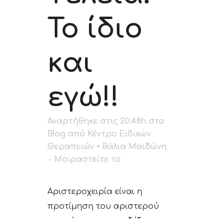
Το ίδιο
και
εγώ!!
Αναρτήθηκε στις 20:48h
στο
Blog
από
Κέντρο Ειδικών
Θεραπειών • Βάλια Μαϊδώνη
Μοιραστείτε το
Αριστεροχειρία είναι η
προτίμηση του αριστερού